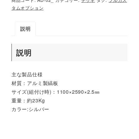
（ロ
タムオプション
ン
グ）
説明
個
説明
主な製品仕様
材質：アルミ製縞板
サイズ(組付け時)：1100×2590×2.5㎜
重量：約23Kg
カラー:シルバー