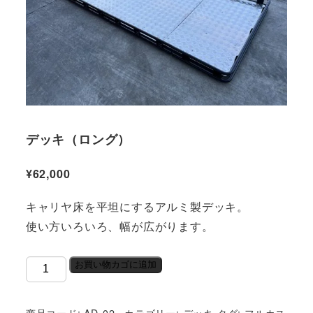
デッキ（ロング）
¥
62,000
キャリヤ床を平坦にするアルミ製デッキ。
使い方いろいろ、幅が広がります。
デ
お買い物カゴに追加
ッ
キ
商品コード:
AD-02_
カテゴリー:
デッキ
タグ:
フルカス